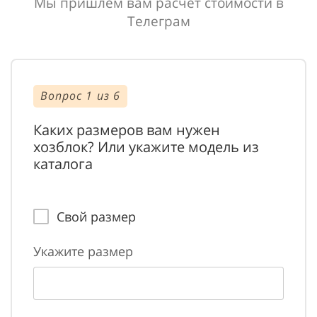
Мы пришлём вам расчёт стоимости в
Телеграм
Вопрос 1 из 6
Воп
Каких размеров вам нужен
У в
хозблок? Или укажите модель из
цех
каталога
хоз
Свой размер
Укажите размер