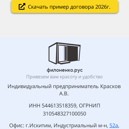
Скачать пример договора 2026г.
филоненко.рус
Привезем вам красоту и удобство
Индивидуальный предприниматель Красков
А.В.
ИНН 544613518359, ОГРНИП
310548327100050
Офис: г.Искитим, Индустриальный м-н,
52а
,